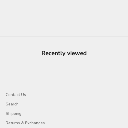
Choose options
Blonde Me! #613 Pure
Cambodian Lace Closure
Sale price
From $139.00
Recently viewed
Contact Us
Search
Shipping
Returns & Exchanges