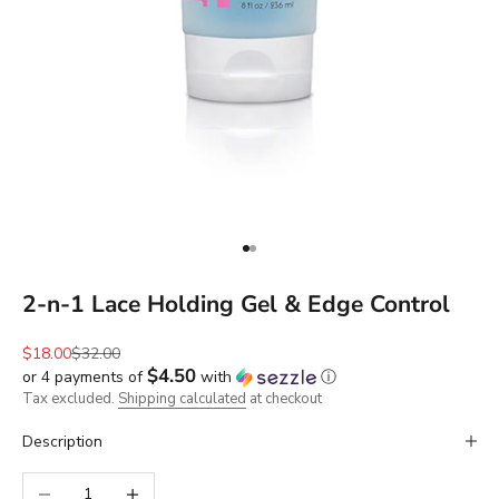
Go to item 1
Go to item 2
2-n-1 Lace Holding Gel & Edge Control
Sale price
Regular price
$18.00
$32.00
$4.50
or 4 payments of
with
ⓘ
Tax excluded.
Shipping calculated
at checkout
Description
Decrease quantity
Increase quantity