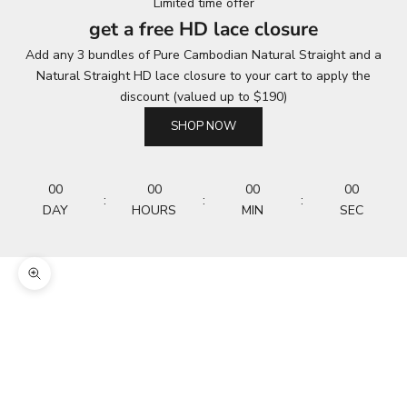
Limited time offer
get a free HD lace closure
Add any 3 bundles of Pure Cambodian Natural Straight and a
Natural Straight HD lace closure to your cart to apply the
discount (valued up to $190)
SHOP NOW
00
00
00
00
:
:
:
DAY
HOURS
MIN
SEC
Zoom picture