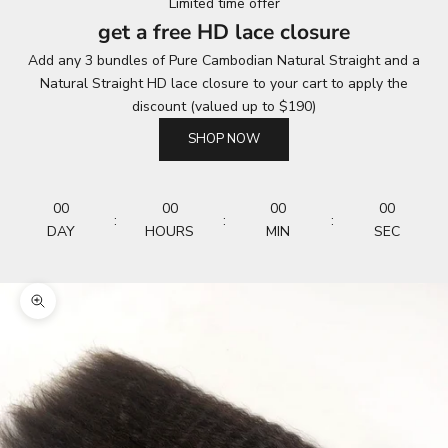
Limited time offer
get a free HD lace closure
Add any 3 bundles of Pure Cambodian Natural Straight and a
Natural Straight HD lace closure to your cart to apply the
discount (valued up to $190)
SHOP NOW
00
00
00
00
:
:
:
DAY
HOURS
MIN
SEC
Zoom picture