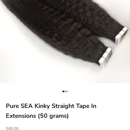
Go to item 1
Go to item 2
Go to item 3
Pure SEA Kinky Straight Tape In
Extensions (50 grams)
Sale price
$85.00