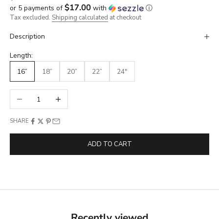
$17.00
or 5 payments of
with
ⓘ
Tax excluded.
Shipping calculated
at checkout
Description
Length:
16”
18”
20”
22”
24"
Decrease quantity
Increase quantity
SHARE
ADD TO CART
Recently viewed